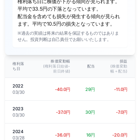
権利落ち日に株価が下がる傾向が見られます。
平均で33.5円の下落となっています。
配当金を含めても損失が発生する傾向が見られ
ます。平均で10.5円の損失となっています。
※過去の実績は将来の結果を保証するものではありま
せん。投資判断は自己責任でお願いいたします。
株価変動幅
損益
権利落
(権利落日始値-
配当
(株価変動
ち日
前日終値)
幅＋配当)
2022
-40.0円
29円
-11.0円
03/30
2023
-37.0円
30円
-7.0円
03/30
2024
-36.0円
16円
-20.0円
03/28