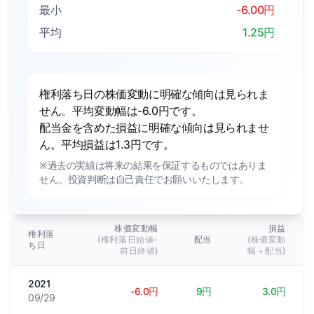
最小
-6.00円
平均
1.25円
権利落ち日の株価変動に明確な傾向は見られま
せん。平均変動幅は-6.0円です。
配当金を含めた損益に明確な傾向は見られませ
ん。平均損益は1.3円です。
※過去の実績は将来の結果を保証するものではありま
せん。投資判断は自己責任でお願いいたします。
株価変動幅
損益
権利落
(権利落日始値-
配当
(株価変動
ち日
前日終値)
幅＋配当)
2021
-6.0円
9円
3.0円
09/29