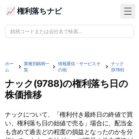
📈 権利落ちナビ
Togg
ホー
業種別銘柄一
情報通信・サービスそ
ナック
ム
覧
の他
(9788)
ナック(9788)の権利落ち日の
株価推移
ナックについて、「権利付き最終日の終値で買
い、権利落ち日の始値で売る」場合に、配当金
も含めて過去どの程度の損益となったのかを分