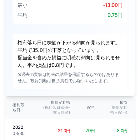
最小
-13.00円
平均
0.75円
権利落ち日に株価が下がる傾向が見られます。
平均で35.0円の下落となっています。
配当金を含めた損益に明確な傾向は見られませ
ん。平均損益は0.8円です。
※過去の実績は将来の結果を保証するものではありま
せん。投資判断は自己責任でお願いいたします。
株価変動幅
損益
権利落
(権利落日始値-
配当
(株価変動
ち日
前日終値)
幅＋配当)
2022
-21.0円
29円
8.0円
03/30