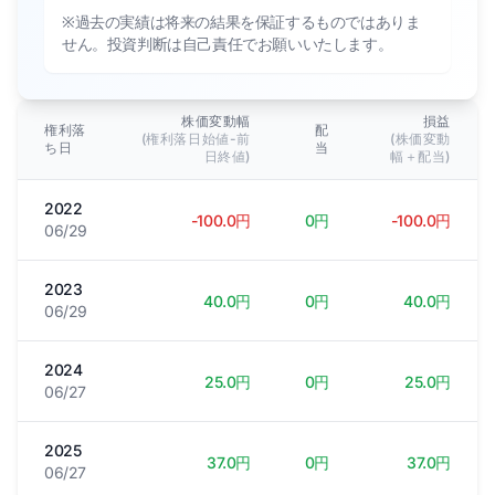
※過去の実績は将来の結果を保証するものではありま
せん。投資判断は自己責任でお願いいたします。
株価変動幅
損益
権利落
配
(権利落日始値-前
(株価変動
ち日
当
日終値)
幅＋配当)
2022
-100.0円
0円
-100.0円
06/29
2023
40.0円
0円
40.0円
06/29
2024
25.0円
0円
25.0円
06/27
2025
37.0円
0円
37.0円
06/27