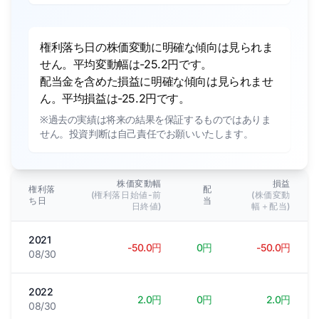
権利落ち日の株価変動に明確な傾向は見られま
せん。平均変動幅は-25.2円です。
配当金を含めた損益に明確な傾向は見られませ
ん。平均損益は-25.2円です。
※過去の実績は将来の結果を保証するものではありま
せん。投資判断は自己責任でお願いいたします。
株価変動幅
損益
権利落
配
(権利落日始値-前
(株価変動
ち日
当
日終値)
幅＋配当)
2021
-50.0円
0円
-50.0円
08/30
2022
2.0円
0円
2.0円
08/30