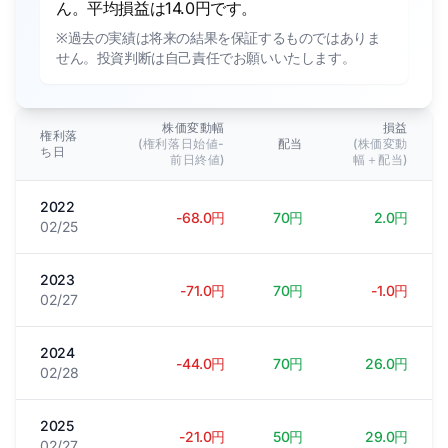
ん。平均損益は14.0円です。
※過去の実績は将来の結果を保証するものではありま
せん。投資判断は自己責任でお願いいたします。
株価変動幅
損益
権利落
(権利落日始値-
配当
(株価変動
ち日
前日終値)
幅＋配当)
2022
-68.0円
70円
2.0円
02/25
2023
-71.0円
70円
-1.0円
02/27
2024
-44.0円
70円
26.0円
02/28
2025
-21.0円
50円
29.0円
02/27