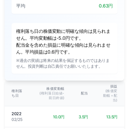
平均
0.63円
権利落ち日の株価変動に明確な傾向は見られま
せん。平均変動幅は-5.0円です。
配当金を含めた損益に明確な傾向は見られませ
ん。平均損益は0.6円です。
※過去の実績は将来の結果を保証するものではありま
せん。投資判断は自己責任でお願いいたします。
損益
株価変動幅
権利落
(株価変
(権利落日始値-
配当
ち日
動幅＋配
前日終値)
当)
2022
10.0円
3.5円
13.5円
02/25