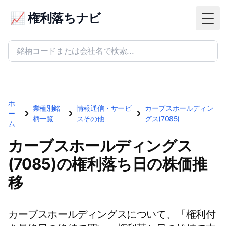
📈 権利落ちナビ
Togg
ホ
業種別銘
情報通信・サービ
カーブスホールディン
ー
柄一覧
スその他
グス(7085)
ム
カーブスホールディングス
(7085)の権利落ち日の株価推
移
カーブスホールディングスについて、「権利付