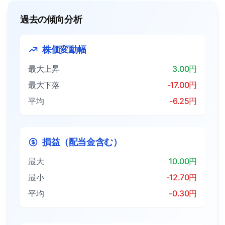
過去の傾向分析
株価変動幅
最大上昇
3.00円
最大下落
-17.00円
平均
-6.25円
損益（配当金含む）
最大
10.00円
最小
-12.70円
平均
-0.30円