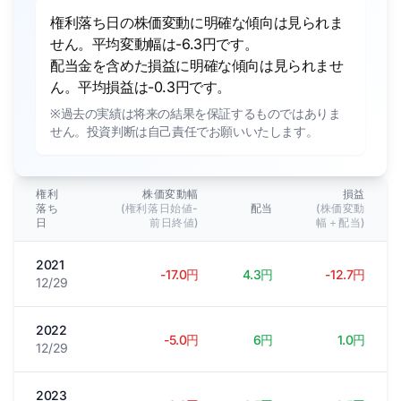
権利落ち日の株価変動に明確な傾向は見られま
せん。平均変動幅は-6.3円です。
配当金を含めた損益に明確な傾向は見られませ
ん。平均損益は-0.3円です。
※過去の実績は将来の結果を保証するものではありま
せん。投資判断は自己責任でお願いいたします。
権利
株価変動幅
損益
落ち
(権利落日始値-
配当
(株価変動
日
前日終値)
幅＋配当)
2021
-17.0円
4.3円
-12.7円
12/29
2022
-5.0円
6円
1.0円
12/29
2023