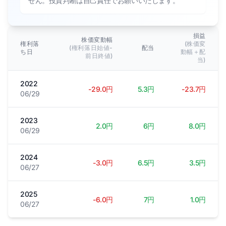
せん。投資判断は自己責任でお願いいたします。
損益
株価変動幅
権利落
(株価変
(権利落日始値-
配当
ち日
動幅＋配
前日終値)
当)
2022
-29.0円
5.3円
-23.7円
06/29
2023
2.0円
6円
8.0円
06/29
2024
-3.0円
6.5円
3.5円
06/27
2025
-6.0円
7円
1.0円
06/27