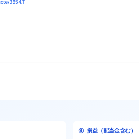
uote/3854.T
損益（配当金含む）