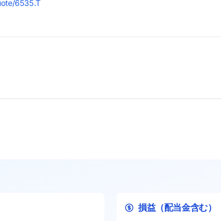
quote/6535.T
損益（配当金含む）