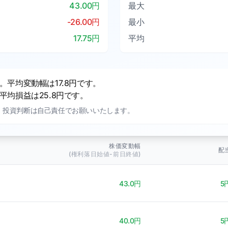
43.00円
最大
-26.00円
最小
17.75円
平均
平均変動幅は17.8円です。
均損益は25.8円です。
。投資判断は自己責任でお願いいたします。
株価変動幅
配
(権利落日始値-前日終値)
43.0円
5
40.0円
5