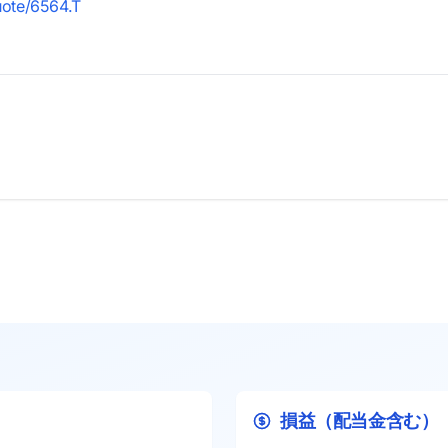
uote/6564.T
損益（配当金含む）