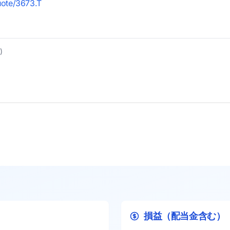
uote/3673.T
)
損益（配当金含む）