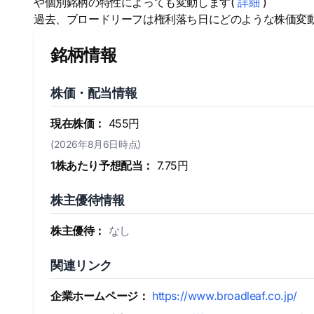
や個別銘柄の特性によっても変動します(
詳細
)
過去、ブロードリーフは権利落ち日にどのような株価変
銘柄情報
株価・配当情報
現在株価：
455円
(2026年8月6日時点)
1株あたり予想配当：
7.75円
株主優待情報
株主優待：
なし
関連リンク
企業ホームページ：
https://www.broadleaf.co.jp/