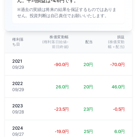
ん。平均損益は-4.6円です。
※過去の実績は将来の結果を保証するものではありま
せん。投資判断は自己責任でお願いいたします。
株価変動幅
損益
権利落
(権利落日始値-
配当
(株価変動
ち日
前日終値)
幅＋配当)
2021
-90.0円
20円
-70.0円
09/29
2022
26.0円
20円
46.0円
09/29
2023
-23.5円
23円
-0.5円
09/28
2024
-19.0円
25円
6.0円
09/27