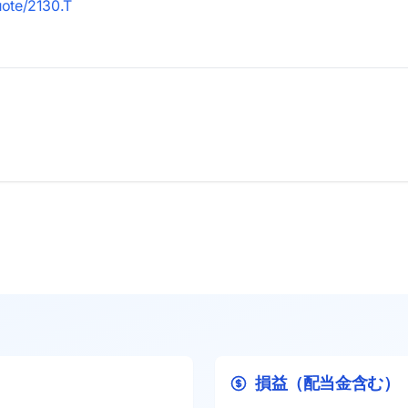
uote/2130.T
損益（配当金含む）