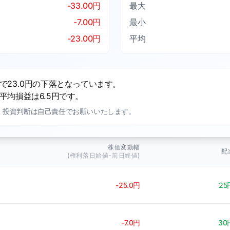
-33.00円
最大
-7.00円
最小
-23.00円
平均
23.0円の下落となっています。
均損益は6.5円です。
。投資判断は自己責任でお願いいたします。
株価変動幅
配
(権利落日始値-前日終値)
-25.0円
25
-7.0円
30