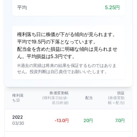
平均
5.25円
権利落ち日に株価が下がる傾向が見られます。
平均で19.5円の下落となっています。
配当金を含めた損益に明確な傾向は見られませ
ん。平均損益は5.3円です。
※過去の実績は将来の結果を保証するものではありま
せん。投資判断は自己責任でお願いいたします。
株価変動幅
損益
権利落
(権利落日始値-
配当
(株価変動
ち日
前日終値)
幅＋配当)
2022
-13.0円
20円
7.0円
03/30