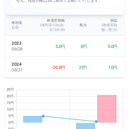
せん。投資判断は自己責任でお願いいたします。
株価変動幅
損益
権利落
(権利落日始値-
配当
(株価変動
ち日
前日終値)
幅＋配当)
2023
5.0円
0円
5.0円
09/28
2024
-20.0円
21円
1.0円
09/27