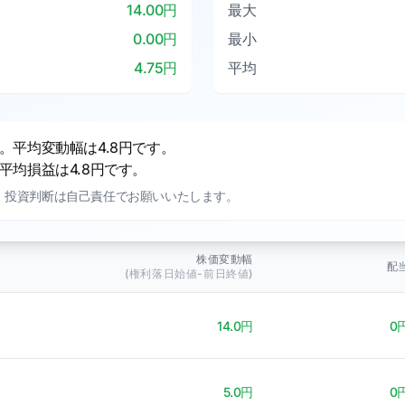
14.00円
最大
0.00円
最小
4.75円
平均
平均変動幅は4.8円です。
均損益は4.8円です。
。投資判断は自己責任でお願いいたします。
株価変動幅
配
(権利落日始値-前日終値)
14.0円
0
5.0円
0