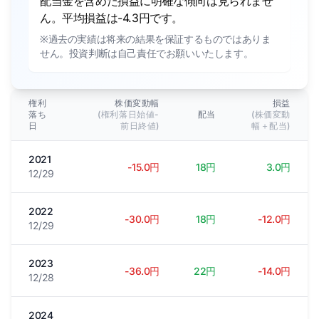
配当金を含めた損益に明確な傾向は見られませ
ん。平均損益は-4.3円です。
※過去の実績は将来の結果を保証するものではありま
せん。投資判断は自己責任でお願いいたします。
権利
株価変動幅
損益
落ち
(権利落日始値-
配当
(株価変動
日
前日終値)
幅＋配当)
2021
-15.0円
18円
3.0円
12/29
2022
-30.0円
18円
-12.0円
12/29
2023
-36.0円
22円
-14.0円
12/28
2024