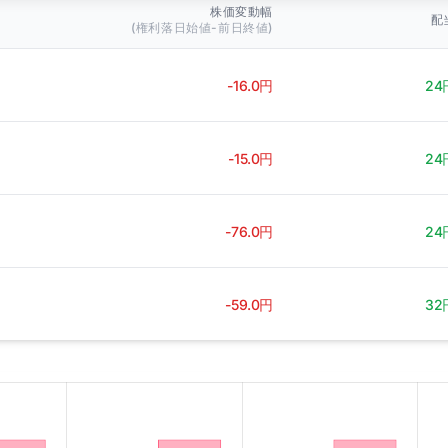
株価変動幅
配
(権利落日始値-前日終値)
-16.0円
24
-15.0円
24
-76.0円
24
-59.0円
32