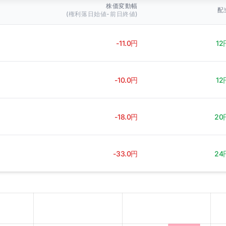
株価変動幅
配
(権利落日始値-前日終値)
-11.0円
12
-10.0円
12
-18.0円
20
-33.0円
24