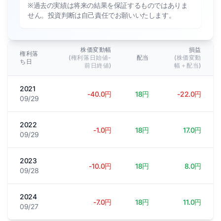
※過去の実績は将来の結果を保証するものではありま
せん。投資判断は自己責任でお願いいたします。
株価変動幅
損益
権利落
(権利落日始値-
配当
(株価変動
ち日
前日終値)
幅＋配当)
2021
-40.0円
18円
-22.0円
09/29
2022
-1.0円
18円
17.0円
09/29
2023
-10.0円
18円
8.0円
09/28
2024
-7.0円
18円
11.0円
09/27