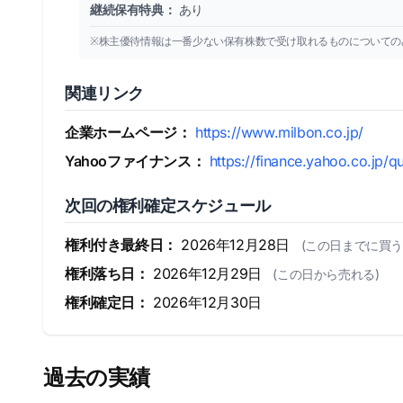
継続保有特典：
あり
※株主優待情報は一番少ない保有株数で受け取れるものについての
関連リンク
企業ホームページ：
https://www.milbon.co.jp/
Yahooファイナンス：
https://finance.yahoo.co.jp/q
次回の権利確定スケジュール
権利付き最終日：
2026年12月28日
(この日までに買う
権利落ち日：
2026年12月29日
(この日から売れる)
権利確定日：
2026年12月30日
過去の実績