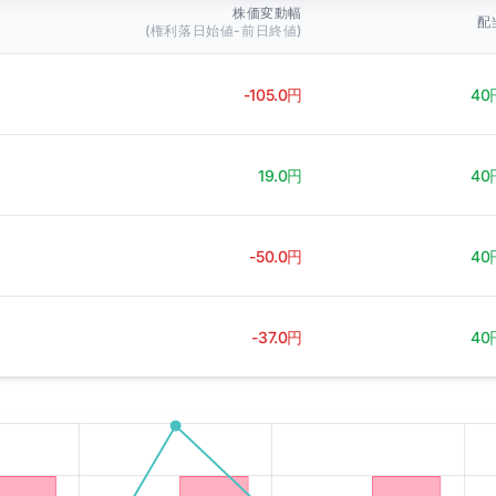
株価変動幅
配
(権利落日始値-前日終値)
-105.0円
40
19.0円
40
-50.0円
40
-37.0円
40