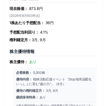
現在株価：
873.8円
(2026年8月6日時点)
1株あたり予想配当：
36円
予想配当利回り：
4.1%
権利確定月：
3月, 9月
株主優待情報
株主優待：
あり
必要株数：
5,000株
優待内容：
植林活動応援イベント「Stop地球温暖化
いっしょに育む“森の力”」（9月）
優待の権利確定月：
3月, 9月
継続保有特典：
あり
※株主優待情報は一番少ない保有株数で受け取れるものについ