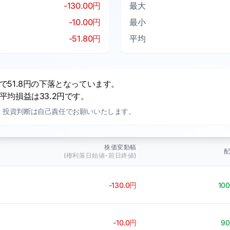
-130.00円
最大
-10.00円
最小
-51.80円
平均
51.8円の下落となっています。
均損益は33.2円です。
。投資判断は自己責任でお願いいたします。
株価変動幅
(権利落日始値-前日終値)
-130.0円
10
-10.0円
9