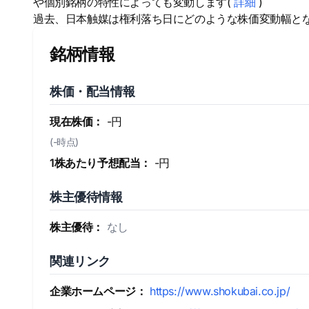
や個別銘柄の特性によっても変動します(
詳細
)
過去、日本触媒は権利落ち日にどのような株価変動幅と
銘柄情報
株価・配当情報
現在株価：
-円
(-時点)
1株あたり予想配当：
-円
株主優待情報
株主優待：
なし
関連リンク
企業ホームページ：
https://www.shokubai.co.jp/