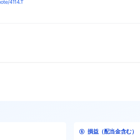
uote/4114.T
損益（配当金含む）