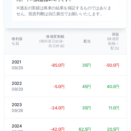
※過去の実績は将来の結果を保証するものではありま
せん。投資判断は自己責任でお願いいたします。
損益
株価変動幅
権利落
(株価変
(権利落日始値-
配当
ち日
動幅＋
前日終値)
配当)
2021
-85.0円
35円
-50.0円
09/29
2022
-5.0円
45円
40.0円
09/29
2023
-24.0円
35円
11.0円
09/28
2024
-42.0円
62.5円
20.5円