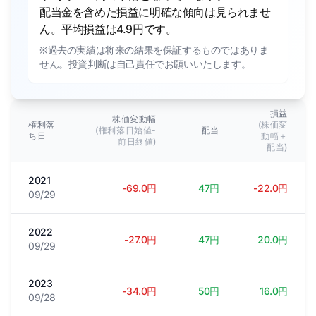
配当金を含めた損益に明確な傾向は見られませ
ん。平均損益は4.9円です。
※過去の実績は将来の結果を保証するものではありま
せん。投資判断は自己責任でお願いいたします。
損益
株価変動幅
権利落
(株価変
(権利落日始値-
配当
ち日
動幅＋
前日終値)
配当)
2021
-69.0円
47円
-22.0円
09/29
2022
-27.0円
47円
20.0円
09/29
2023
-34.0円
50円
16.0円
09/28