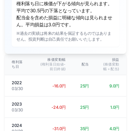
権利落ち日に株価が下がる傾向が見られます。
平均で30.5円の下落となっています。
配当金を含めた損益に明確な傾向は見られませ
ん。平均損益は3.0円です。
※過去の実績は将来の結果を保証するものではありま
せん。投資判断は自己責任でお願いいたします。
株価変動幅
損益
権利落
(権利落日始値-
配当
(株価変動
ち日
前日終値)
幅＋配当)
2022
-16.0円
25円
9.0円
03/30
2023
-24.0円
25円
1.0円
03/30
2024
-31.0円
35円
4.0円