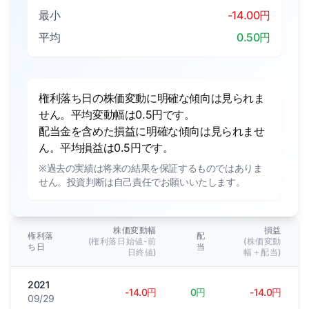
最小
-14.00円
平均
0.50円
権利落ち日の株価変動に明確な傾向は見られま
せん。平均変動幅は0.5円です。
配当金を含めた損益に明確な傾向は見られませ
ん。平均損益は0.5円です。
※過去の実績は将来の結果を保証するものではありま
せん。投資判断は自己責任でお願いいたします。
株価変動幅
損益
権利落
配
(権利落日始値-前
(株価変動
ち日
当
日終値)
幅＋配当)
2021
-14.0円
0円
-14.0円
09/29