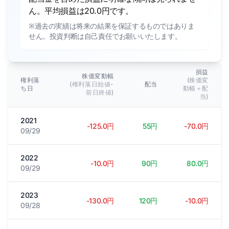
ん。平均損益は20.0円です。
※過去の実績は将来の結果を保証するものではありま
せん。投資判断は自己責任でお願いいたします。
損益
株価変動幅
権利落
(株価変
(権利落日始値-
配当
ち日
動幅＋配
前日終値)
当)
2021
-125.0円
55円
-70.0円
09/29
2022
-10.0円
90円
80.0円
09/29
2023
-130.0円
120円
-10.0円
09/28