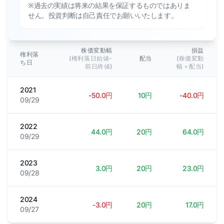
※過去の実績は将来の結果を保証するものではありま
せん。投資判断は自己責任でお願いいたします。
株価変動幅
損益
権利落
(権利落日始値-
配当
(株価変動
ち日
前日終値)
幅＋配当)
2021
-50.0円
10円
-40.0円
09/29
2022
44.0円
20円
64.0円
09/29
2023
3.0円
20円
23.0円
09/28
2024
-3.0円
20円
17.0円
09/27