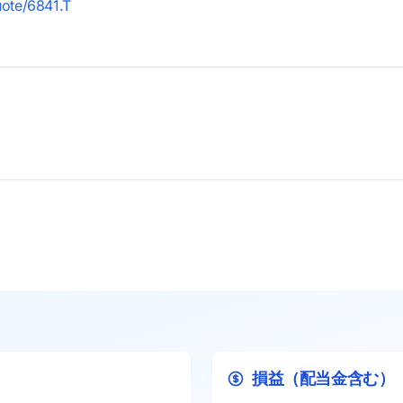
uote/6841.T
損益（配当金含む）