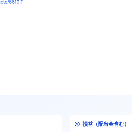
uote/6619.T
損益（配当金含む）