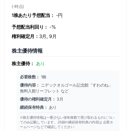
(-時点)
1株あたり予想配当：
-円
予想配当利回り：
-%
権利確定月：
3月, 9月
株主優待情報
株主優待：
あり
必要株数：
1株
優待内容：
ニデックオルゴール記念館「すわのね」
無料入館リーフレット など
優待の権利確定月：
3月
継続保有特典：
あり
※株主優待情報は一番少ない保有株数で受け取れるものについ
てのみ記載しています。 詳細や継続保有特典の内容は 企業ホ
ームページなどで確認してください