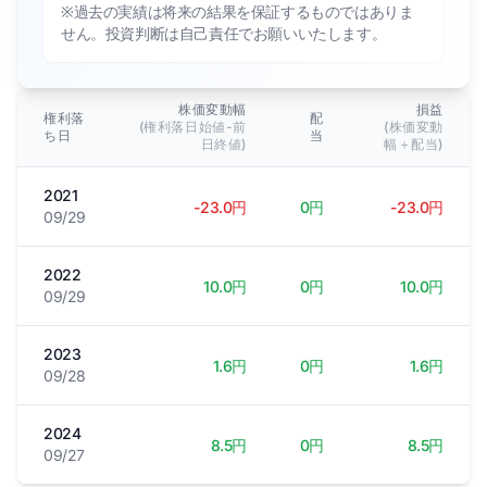
※過去の実績は将来の結果を保証するものではありま
せん。投資判断は自己責任でお願いいたします。
株価変動幅
損益
権利落
配
(権利落日始値-前
(株価変動
ち日
当
日終値)
幅＋配当)
2021
-23.0円
0円
-23.0円
09/29
2022
10.0円
0円
10.0円
09/29
2023
1.6円
0円
1.6円
09/28
2024
8.5円
0円
8.5円
09/27