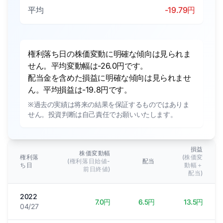
平均
-19.79円
権利落ち日の株価変動に明確な傾向は見られま
せん。平均変動幅は-26.0円です。
配当金を含めた損益に明確な傾向は見られませ
ん。平均損益は-19.8円です。
※過去の実績は将来の結果を保証するものではありま
せん。投資判断は自己責任でお願いいたします。
損益
株価変動幅
権利落
(株価変
(権利落日始値-
配当
ち日
動幅＋
前日終値)
配当)
2022
7.0円
6.5円
13.5円
04/27