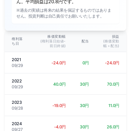
ん。平均損益は20.8円です。
※過去の実績は将来の結果を保証するものではありま
せん。投資判断は自己責任でお願いいたします。
株価変動幅
損益
権利落
(権利落日始値-
配当
(株価変動
ち日
前日終値)
幅＋配当)
2021
-24.0円
0円
-24.0円
09/29
2022
40.0円
30円
70.0円
09/29
2023
-19.0円
30円
11.0円
09/28
2024
-4.0円
30円
26.0円
09/27