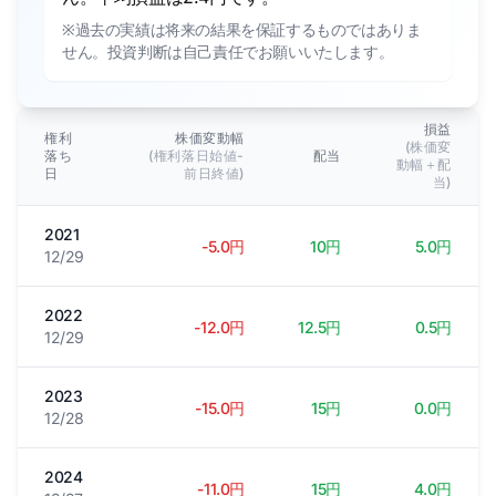
※過去の実績は将来の結果を保証するものではありま
せん。投資判断は自己責任でお願いいたします。
損益
権利
株価変動幅
(株価変
落ち
(権利落日始値-
配当
動幅＋配
日
前日終値)
当)
2021
-5.0円
10円
5.0円
12/29
2022
-12.0円
12.5円
0.5円
12/29
2023
-15.0円
15円
0.0円
12/28
2024
-11.0円
15円
4.0円