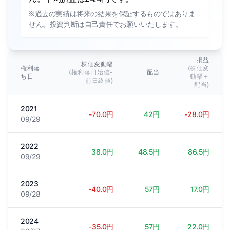
※過去の実績は将来の結果を保証するものではありま
せん。投資判断は自己責任でお願いいたします。
損益
株価変動幅
権利落
(株価変
(権利落日始値-
配当
ち日
動幅＋
前日終値)
配当)
2021
-70.0円
42円
-28.0円
09/29
2022
38.0円
48.5円
86.5円
09/29
2023
-40.0円
57円
17.0円
09/28
2024
-35.0円
57円
22.0円