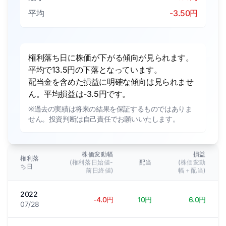
平均
-3.50円
権利落ち日に株価が下がる傾向が見られます。
平均で13.5円の下落となっています。
配当金を含めた損益に明確な傾向は見られませ
ん。平均損益は-3.5円です。
※過去の実績は将来の結果を保証するものではありま
せん。投資判断は自己責任でお願いいたします。
株価変動幅
損益
権利落
(権利落日始値-
配当
(株価変動
ち日
前日終値)
幅＋配当)
2022
-4.0円
10円
6.0円
07/28