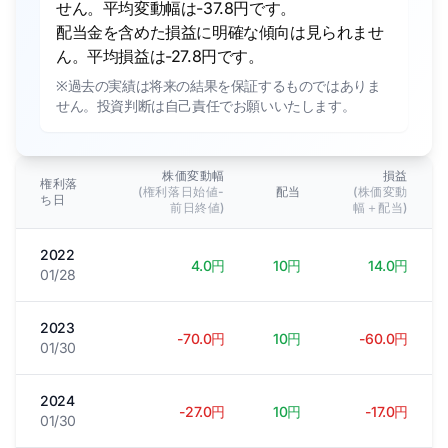
せん。平均変動幅は-37.8円です。
配当金を含めた損益に明確な傾向は見られませ
ん。平均損益は-27.8円です。
※過去の実績は将来の結果を保証するものではありま
せん。投資判断は自己責任でお願いいたします。
株価変動幅
損益
権利落
(権利落日始値-
配当
(株価変動
ち日
前日終値)
幅＋配当)
2022
4.0円
10円
14.0円
01/28
2023
-70.0円
10円
-60.0円
01/30
2024
-27.0円
10円
-17.0円
01/30