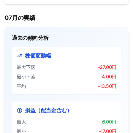
07月の実績
過去の傾向分析
株価変動幅
最大下落
-27.00円
最小下落
-4.00円
平均
-13.50円
損益（配当金含む）
最大
6.00円
最小
-17.00円