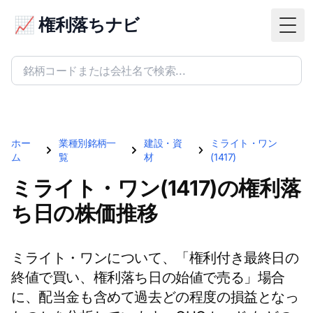
📈 権利落ちナビ
Togg
ホー
業種別銘柄一
建設・資
ミライト・ワン
ム
覧
材
(1417)
ミライト・ワン(1417)の権利落
ち日の株価推移
ミライト・ワンについて、「権利付き最終日の
終値で買い、権利落ち日の始値で売る」場合
に、配当金も含めて過去どの程度の損益となっ