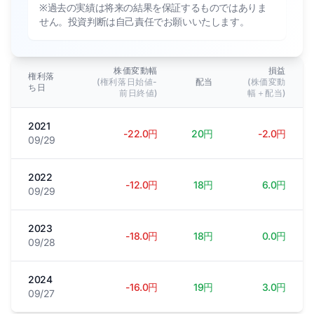
※過去の実績は将来の結果を保証するものではありま
せん。投資判断は自己責任でお願いいたします。
株価変動幅
損益
権利落
(権利落日始値-
配当
(株価変動
ち日
前日終値)
幅＋配当)
2021
-22.0円
20円
-2.0円
09/29
2022
-12.0円
18円
6.0円
09/29
2023
-18.0円
18円
0.0円
09/28
2024
-16.0円
19円
3.0円
09/27