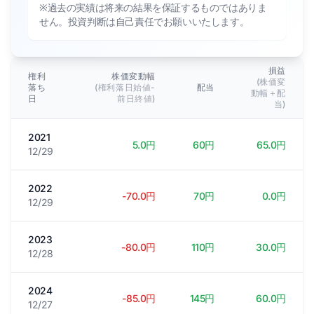
※過去の実績は将来の結果を保証するものではありま
せん。投資判断は自己責任でお願いいたします。
損益
権利
株価変動幅
(株価変
落ち
(権利落日始値-
配当
動幅＋配
日
前日終値)
当)
2021
5.0円
60円
65.0円
12/29
2022
-70.0円
70円
0.0円
12/29
2023
-80.0円
110円
30.0円
12/28
2024
-85.0円
145円
60.0円
12/27