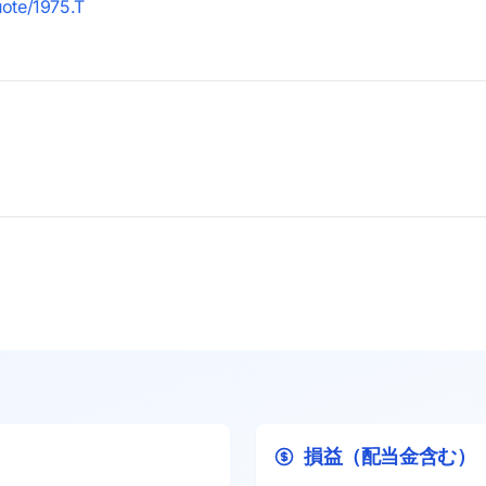
uote/1975.T
損益（配当金含む）