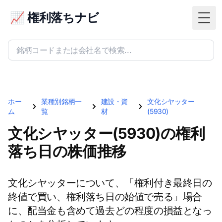
📈 権利落ちナビ
Togg
ホー
業種別銘柄一
建設・資
文化シヤッター
ム
覧
材
(5930)
文化シヤッター(5930)の権利
落ち日の株価推移
文化シヤッターについて、「権利付き最終日の
終値で買い、権利落ち日の始値で売る」場合
に、配当金も含めて過去どの程度の損益となっ