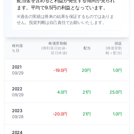
配当金を含めると利益が発生する傾向が見られ
ます。平均で9.5円の利益となっています。
※過去の実績は将来の結果を保証するものではありま
せん。投資判断は自己責任でお願いいたします。
株価変動幅
損益
権利落
(権利落日始値-
配当
(株価変動
ち日
前日終値)
幅＋配当)
2021
-19.0円
20円
1.0円
09/29
2022
4.0円
21円
25.0円
09/29
2023
-20.0円
21円
1.0円
09/28
2024