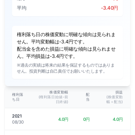
平均
-3.40円
権利落ち日の株価変動に明確な傾向は見られま
せん。平均変動幅は-3.4円です。
配当金を含めた損益に明確な傾向は見られませ
ん。平均損益は-3.4円です。
※過去の実績は将来の結果を保証するものではありま
せん。投資判断は自己責任でお願いいたします。
株価変動幅
損益
権利落
配
(権利落日始値-前
(株価変動
ち日
当
日終値)
幅＋配当)
2021
4.0円
0円
4.0円
08/30