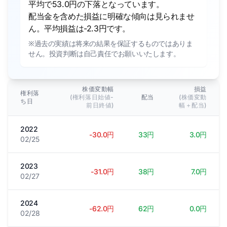
平均で53.0円の下落となっています。
配当金を含めた損益に明確な傾向は見られませ
ん。平均損益は-2.3円です。
※過去の実績は将来の結果を保証するものではありま
せん。投資判断は自己責任でお願いいたします。
株価変動幅
損益
権利落
(権利落日始値-
配当
(株価変動
ち日
前日終値)
幅＋配当)
2022
-30.0円
33円
3.0円
02/25
2023
-31.0円
38円
7.0円
02/27
2024
-62.0円
62円
0.0円
02/28