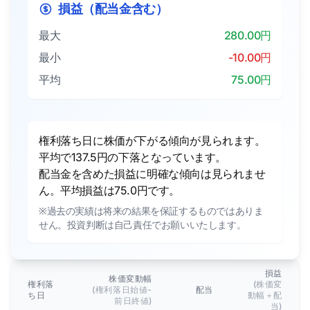
損益（配当金含む）
最大
280.00円
最小
-10.00円
平均
75.00円
権利落ち日に株価が下がる傾向が見られます。
平均で137.5円の下落となっています。
配当金を含めた損益に明確な傾向は見られませ
ん。平均損益は75.0円です。
※過去の実績は将来の結果を保証するものではありま
せん。投資判断は自己責任でお願いいたします。
損益
株価変動幅
権利落
(株価変
(権利落日始値-
配当
ち日
動幅＋配
前日終値)
当)