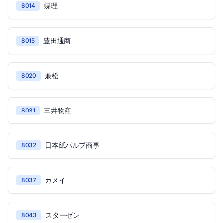
蝶理
8014
豊田通商
8015
兼松
8020
三井物産
8031
日本紙パルプ商事
8032
カメイ
8037
スターゼン
8043