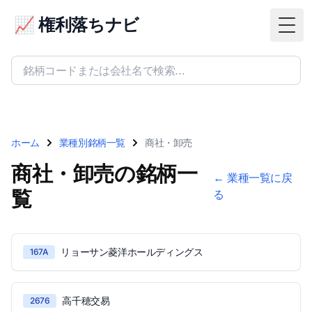
📈 権利落ちナビ
Togg
ホーム
業種別銘柄一覧
商社・卸売
商社・卸売の銘柄一
← 業種一覧に戻
覧
る
リョーサン菱洋ホールディングス
167A
高千穂交易
2676