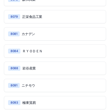
正栄食品工業
8079
カナデン
8081
ＲＹＯＤＥＮ
8084
岩谷産業
8088
ニチモウ
8091
極東貿易
8093