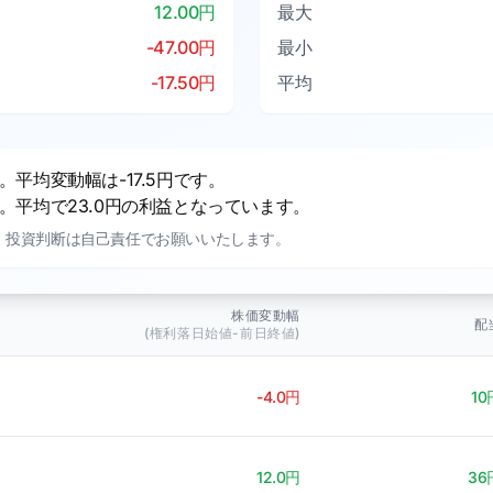
12.00円
最大
-47.00円
最小
-17.50円
平均
平均変動幅は-17.5円です。
平均で23.0円の利益となっています。
。投資判断は自己責任でお願いいたします。
株価変動幅
配
(権利落日始値-前日終値)
-4.0円
10
12.0円
36