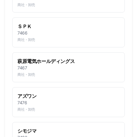
商社・卸売
ＳＰＫ
7466
商社・卸売
萩原電気ホールディングス
7467
商社・卸売
アズワン
7476
商社・卸売
シモジマ