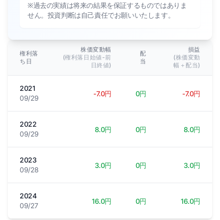
※過去の実績は将来の結果を保証するものではありま
せん。投資判断は自己責任でお願いいたします。
株価変動幅
損益
権利落
配
(権利落日始値-前
(株価変動
ち日
当
日終値)
幅＋配当)
2021
-7.0円
0円
-7.0円
09/29
2022
8.0円
0円
8.0円
09/29
2023
3.0円
0円
3.0円
09/28
2024
16.0円
0円
16.0円
09/27