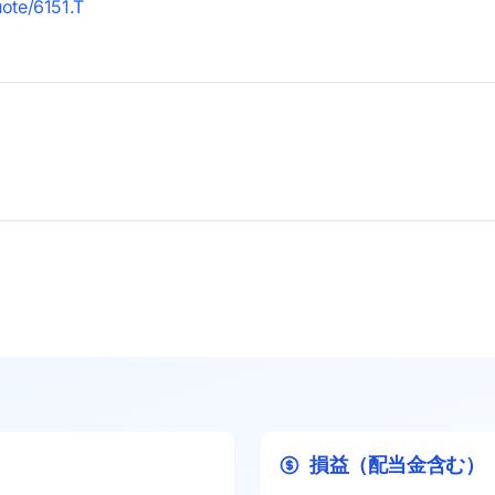
uote/6151.T
損益（配当金含む）