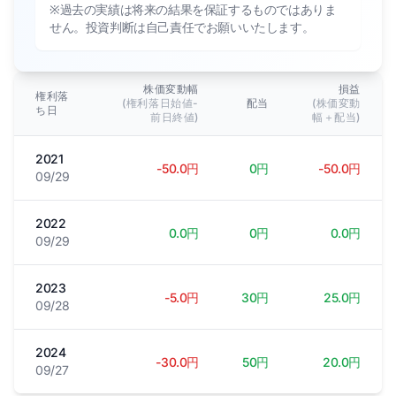
※過去の実績は将来の結果を保証するものではありま
せん。投資判断は自己責任でお願いいたします。
株価変動幅
損益
権利落
(権利落日始値-
配当
(株価変動
ち日
前日終値)
幅＋配当)
2021
-50.0円
0円
-50.0円
09/29
2022
0.0円
0円
0.0円
09/29
2023
-5.0円
30円
25.0円
09/28
2024
-30.0円
50円
20.0円
09/27