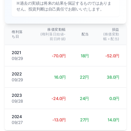
※過去の実績は将来の結果を保証するものではありま
せん。投資判断は自己責任でお願いいたします。
株価変動幅
損益
権利落
(権利落日始値-
配当
(株価変動
ち日
前日終値)
幅＋配当)
2021
-70.0円
18円
-52.0円
09/29
2022
16.0円
22円
38.0円
09/29
2023
-24.0円
24円
0.0円
09/28
2024
-13.0円
27円
14.0円
09/27